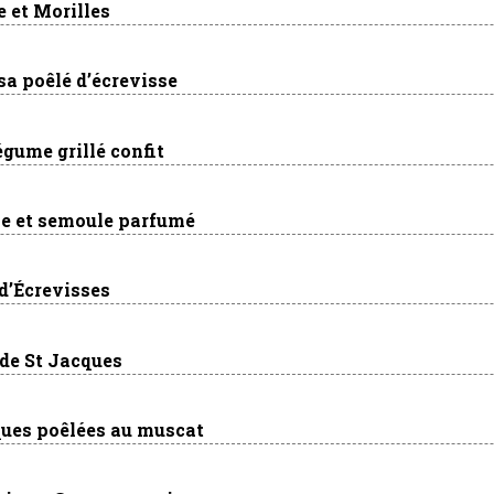
e et Morilles
sa poêlé d’écrevisse
légume grillé confit
ale et semoule parfumé
 d’Écrevisses
 de St Jacques
ques poêlées au muscat