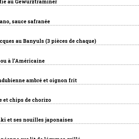
ôtie au Gewurztraminer
rano, sauce safranée
cques au Banyuls (3 pièces de chaque)
ou à l’Américaine
ndubienne ambré et oignon frit
e et chips de chorizo
ki et ses nouilles japonaises