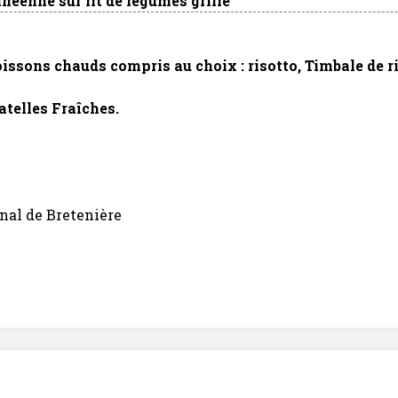
néenne sur lit de légumes grillé
ons chauds compris au choix : risotto, Timbale de riz
atelles Fraîches.
nal de Bretenière