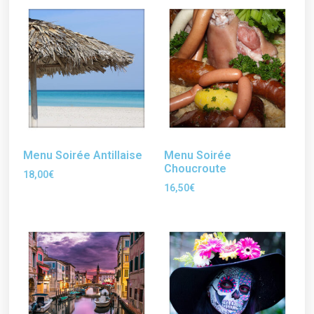
Menu Soirée Antillaise
Menu Soirée
Choucroute
18,00
€
16,50
€