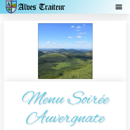
Menu Soirée
Auvergnate